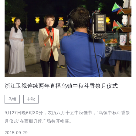
浙江卫视连续两年直播乌镇中秋斗香祭月仪式
乌镇
中秋
9月27日晚6时30分，农历八月十五中秋佳节，“乌镇中秋斗香祭
月仪式”在西栅升莲广场拉开帷幕。
2015.09.29