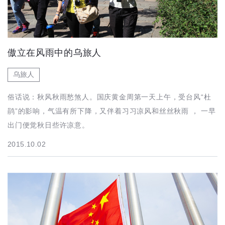
傲立在风雨中的乌旅人
乌旅人
俗话说：秋风秋雨愁煞人。国庆黄金周第一天上午，受台风“杜
鹃”的影响，气温有所下降，又伴着习习凉风和丝丝秋雨 ， 一早
出门便觉秋日些许凉意。
2015.10.02