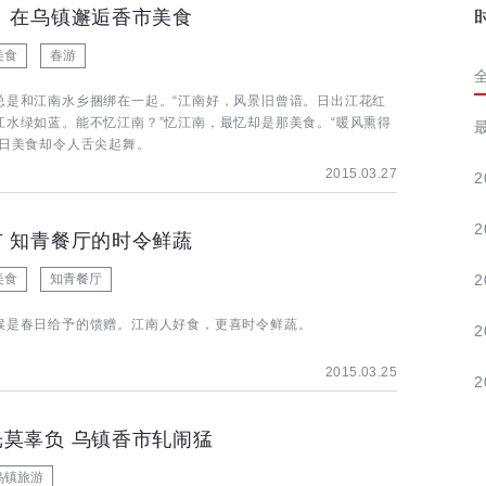
日 在乌镇邂逅香市美食
美食
春游
总是和江南水乡捆绑在一起。“江南好，风景旧曾谙。日出江花红
江水绿如蓝。能不忆江南？”忆江南，最忆却是那美食。“暖风熏得
春日美食却令人舌尖起舞。
2015.03.27
2
2
市 知青餐厅的时令鲜蔬
美食
知青餐厅
2
候是春日给予的馈赠。江南人好食，更喜时令鲜蔬。
2
2015.03.25
2
光莫辜负 乌镇香市轧闹猛
乌镇旅游