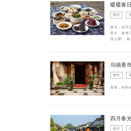
暖暖春
香市
春天，似乎
胜火，春来
游人醉”，
乌镇香
香市
美食，有时
四月春
香市