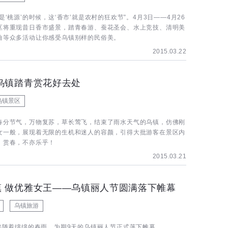
是‘桃源’的时候，这‘香市’就是农村的狂欢节”。4月3日——4月26
区将重现昔日香市盛景，踏青春游、蚕花圣会、水上竞技、清明美
曲等众多活动让你感受乌镇别样的民俗美。
2015.03.22
乌镇踏青赏花好去处
乌镇景区
春分节气，万物复苏，草长莺飞，结束了雨水天气的乌镇，仿佛刚
女一般，展现着无限的生机和迷人的容颜，引得大批游客在景区内
、赏春，不亦乐乎！
2015.03.21
镇 做优雅女王——乌镇丽人节圆满落下帷幕
乌镇旅游
，伴随着绵绵的春雨，为期9天的乌镇丽人节正式落下帷幕。