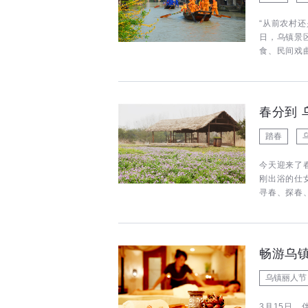
“从前农村还
日，乌镇景
食、民间戏
春分到 
踏春
今天迎来了
刚出浴的仕
寻春、探春
畅游乌
乌镇丽人节
3月15日