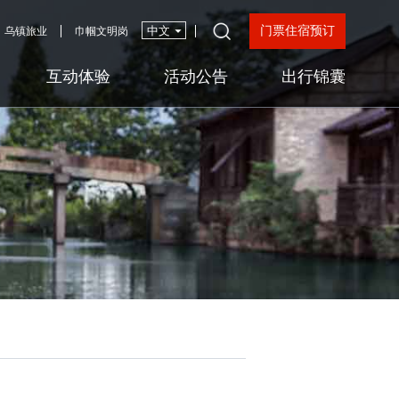
门票住宿预订
乌镇旅业
巾帼文明岗
互动体验
活动公告
出行锦囊