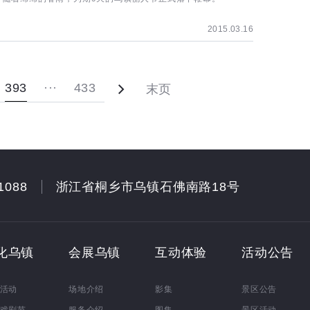
2015.03.16
393
···
433
末页
1088
浙江省桐乡市乌镇石佛南路18号
化乌镇
会展乌镇
互动体验
活动公告
活动
场地介绍
影集
景区公告