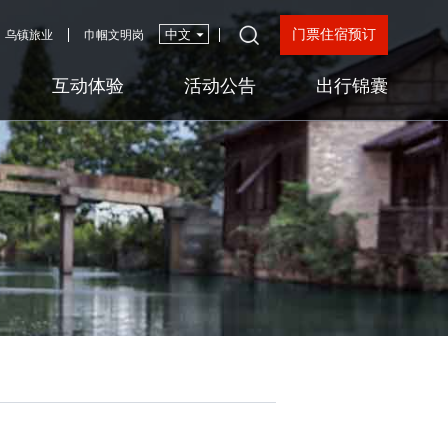
门票住宿预订
乌镇旅业
巾帼文明岗
互动体验
活动公告
出行锦囊