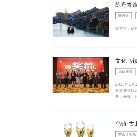
陈丹青
陈丹青
做实事，敢
乌镇旅业
2015年1
谢会在乌镇
务、会展、
乌镇·
艾蒂亚奖项