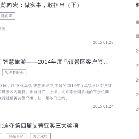
谈陈向宏：做实事，敢担当（下）
陈向宏
担当。
2015.01.28
2
文化乌镇 智慧旅游——2014年度乌镇景区客户答谢会圆满成功
2
客户答谢会
2
月13日，以“文化乌镇 智慧旅游”为主题的2014年度乌镇景区客户答
西栅景区内进行。来自浙江、上海、北京等全国多地的百余位商
2
旅行社精英共聚乌镇，赴一场冬日之约。
2015.01.24
2
古北连夺第四届艾蒂亚奖三大奖项
乌镇景区
古北水镇