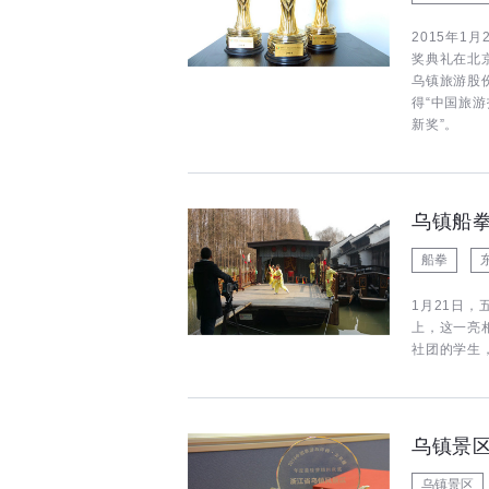
2015年1
奖典礼在北
乌镇旅游股
得“中国旅
新奖”。
乌镇船
船拳
1月21日
上，这一亮
社团的学生
乌镇景区
乌镇景区