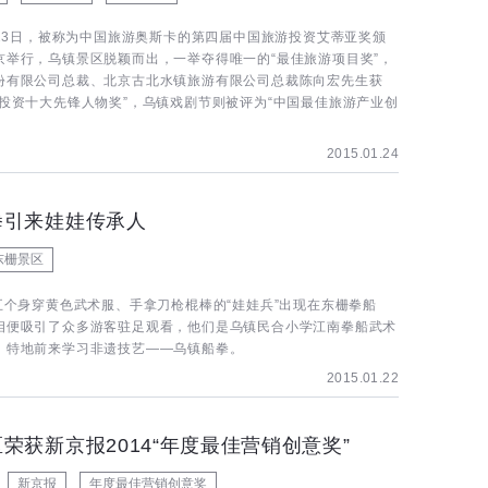
月23日，被称为中国旅游奥斯卡的第四届中国旅游投资艾蒂亚奖颁
京举行，乌镇景区脱颖而出，一举夺得唯一的“最佳旅游项目奖”，
份有限公司总裁、北京古北水镇旅游有限公司总裁陈向宏先生获
游投资十大先锋人物奖”，乌镇戏剧节则被评为“中国最佳旅游产业创
2015.01.24
拳引来娃娃传承人
东栅景区
，五个身穿黄色武术服、手拿刀枪棍棒的“娃娃兵”出现在东栅拳船
相便吸引了众多游客驻足观看，他们是乌镇民合小学江南拳船武术
，特地前来学习非遗技艺——乌镇船拳。
2015.01.22
荣获新京报2014“年度最佳营销创意奖”
新京报
年度最佳营销创意奖