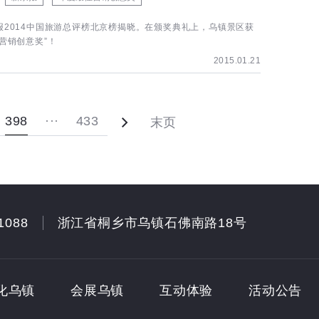
报2014中国旅游总评榜北京榜揭晓。在颁奖典礼上，乌镇景区获
营销创意奖”！
2015.01.21
398
···
433
末页
1088
浙江省桐乡市乌镇石佛南路18号
化乌镇
会展乌镇
互动体验
活动公告