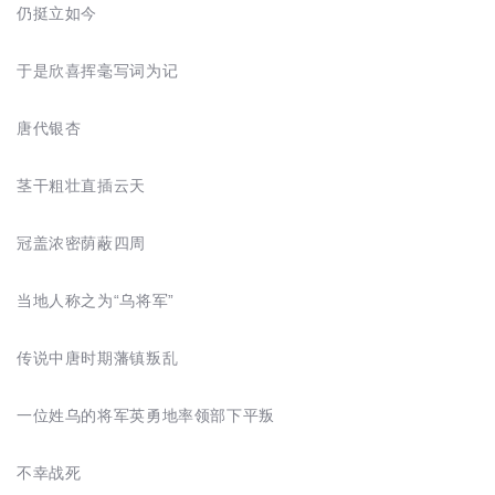
仍挺立如今
于是欣喜挥毫写词为记
唐代银杏
茎干粗壮直插云天
冠盖浓密荫蔽四周
当地人称之为“乌将军”
传说中唐时期藩镇叛乱
一位姓乌的将军英勇地率领部下平叛
不幸战死