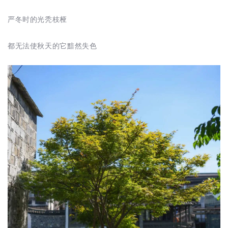
严冬时的光秃枝桠
都无法使秋天的它黯然失色