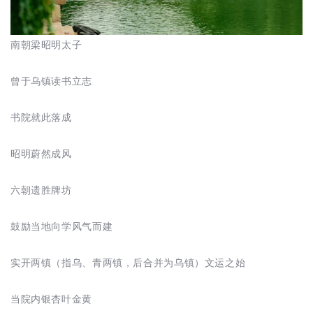
南朝梁昭明太子
曾于乌镇读书立志
书院就此落成
昭明蔚然成风
六朝遗胜牌坊
鼓励当地向学风气而建
实开两镇（指乌、青两镇，后合并为乌镇）文运之始
当院内银杏叶金黄