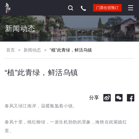
门票住宿预订
新闻动态
首页
>
新闻动态
>
“植”此青绿，鲜活乌镇
“植”此青绿，鲜活乌镇
分享
春风又绿江南岸，温暖氤氲着小镇。
春风十里，桃红柳绿，一派生机勃勃的景象，掩映在姹紫嫣红
里。