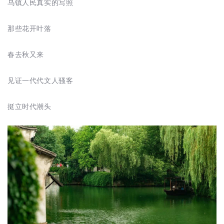
乌镇人民真实的写照
那些花开叶落
春去秋又来
见证一代代文人骚客
挺立时代潮头