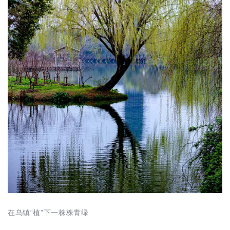
在乌镇“植”下一株株青绿