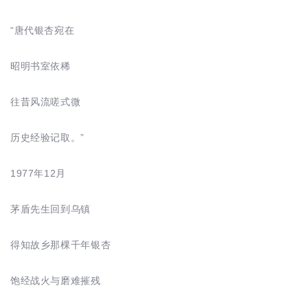
“唐代银杏宛在
昭明书室依稀
往昔风流嗟式微
历史经验记取。”
1977年12月
茅盾先生回到乌镇
得知故乡那棵千年银杏
饱经战火与磨难摧残