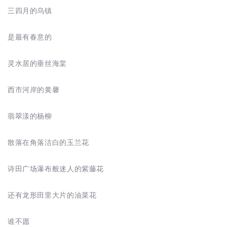
三四月的乌镇
是最有春意的
灵水居的垂丝海棠
西市河岸的黄馨
翡翠漾的杨柳
散落在角落洁白的玉兰花
诗田广场瀑布般迷人的紫藤花
还有龙形田里大片的油菜花
谁不愿