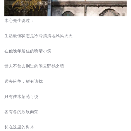
木心先生说过：
生活最佳状态是冷冷清清地风风火火
在他晚年居住的晚晴小筑
世人不曾去到过的闲云野鹤之境
远去纷争，鲜有访扰
只有佳木葱茏可悦
各有各的欣欣向荣
长在这里的树木