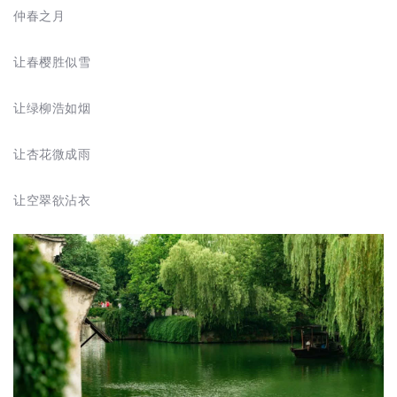
仲春之月
让春樱胜似雪
让绿柳浩如烟
让杏花微成雨
让空翠欲沾衣