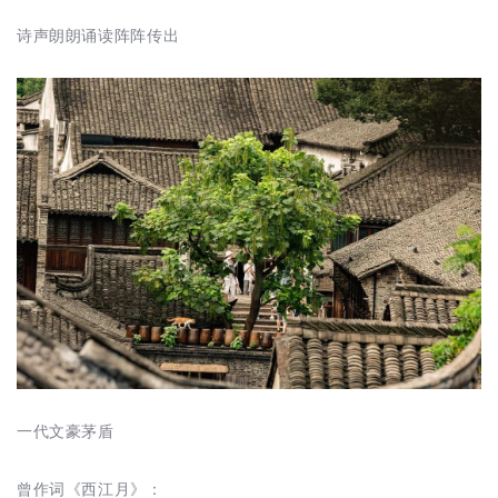
诗声朗朗诵读阵阵传出
一代文豪茅盾
曾作词《西江月》：