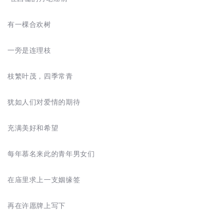
有一棵合欢树
一旁是连理枝
枝繁叶茂，四季常青
犹如人们对爱情的期待
充满美好和希望
每年慕名来此的青年男女们
在庙里求上一支姻缘签
再在许愿牌上写下