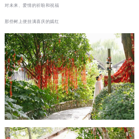
对未来、爱情的祈盼和祝福
那些树上便挂满喜庆的嫣红