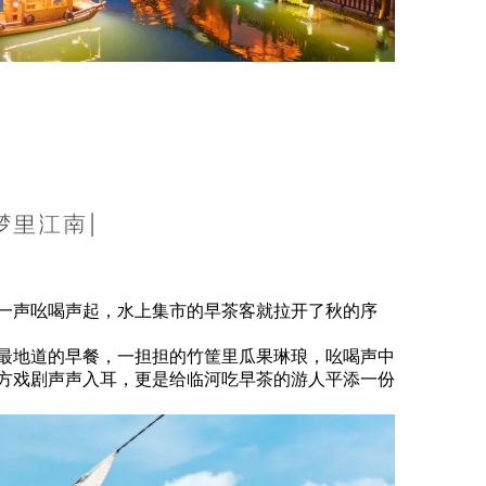
一声吆喝声起，水上集市的早茶客就拉开了秋的序
最地道的早餐，一担担的竹筐里瓜果琳琅，吆喝声中
方戏剧声声入耳，更是给临河吃早茶的游人平添一份