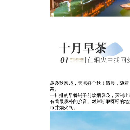
袅袅秋风起，天凉好个秋！清晨，随着
幕。
一排排的早餐铺子前炊烟袅袅，烹制出
有着最质朴的乡音。对岸咿咿呀呀的地
市井烟火气。