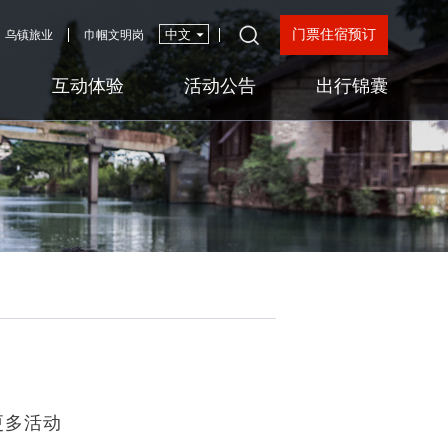
门票住宿预订
乌镇旅业
巾帼文明岗
互动体验
活动公告
出行锦囊
更多活动