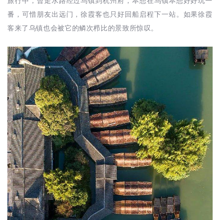
旅行中，曾走水路经过乌镇到杭州府，本想在乌镇本想好好玩一
番，可惜朋友出远门，徐霞客也只好回船启程下一站。如果徐霞
客来了乌镇也会被它的鳞次栉比的景致所惊叹。