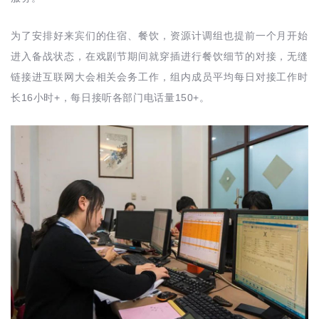
为了安排好来宾们的住宿、餐饮，资源计调组也提前一个月开始
进入备战状态，在戏剧节期间就穿插进行餐饮细节的对接，无缝
链接进互联网大会相关会务工作，组内成员平均每日对接工作时
16
+
150+
长
小时
，每日接听各部门电话量
。