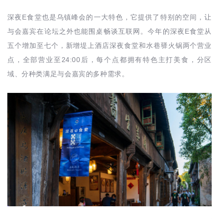
E
深夜
食堂也是乌镇峰会的一大特色，它提供了特别的空间，让
E
与会嘉宾在论坛之外也能围桌畅谈互联网。今年的深夜
食堂从
五个增加至七个，新增堤上酒店深夜食堂和水巷驿火锅两个营业
24:00
点，全部营业至
后，每个点都拥有特色主打美食，分区
域、分种类满足与会嘉宾的多种需求。