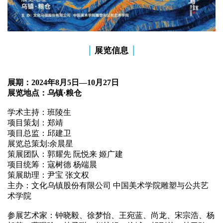
｜
｜
展览信息
展期：2024年8月5日
—10月27日
展览地点：乌镇·粮仓
学术主持：班陵生
项目策划：郑靖
项目总监：邱建卫
展览总策划:余晨星
策展团队：郭耀先 阮悦来
姬广建
项目统筹：寇树德 杨端晨
策展助理：尹宝 张文权
主办：文化乌镇股份有限公司 中国美术学院雕塑与公共艺
术学院
参展艺术家：钟晓毅、徐梦怡、王宛蓝、尚龙、宋宗浩、杨