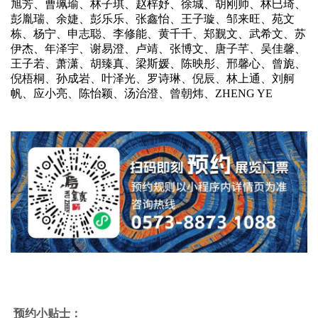
旭芳、曹珮瑜、林子琪、赵梓妤、徐城、胡刚帅、林巳琦、
彭胤瑞、余婕、彭乐乐、张鑫怡、王子璇、邹来旺、苑文
栋、杨宁、申志聪、李修能、黄千千、郑觐文、武希文、苏
伊杰、年泽宇、谢易澄、卢靖、张博⽂、唐子芊、吴佳馨、
王子若、萧潇、胡臻真、梁斯媛、陈映彤、邢馨心、曾旎、
倪梧桐、孙成岩、叶泽光、罗诗琳、倪辰、林上通、刘舸
帆、应小亮、陈怡颖、汤治澄、曾朝炜、ZHENG YE
预约小贴士：