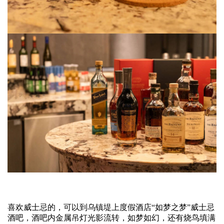
喜欢威士忌的，可以到乌镇堤上度假酒店“如梦之梦”威士忌
酒吧，酒吧内金属吊灯光影流转，如梦如幻，还有烧鸟填满