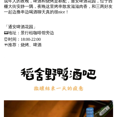
成年人的夜晚，啤酒和烧烤是标配，通安啤酒花园，位于西
栅大街安静一隅，夜晚这里烤串散发滋滋肉香，和三两好友
一起边撸串边喝酒聊天真的很nice！
「通安啤酒花园」
📟地址：景行枯咖啡馆旁边
⏰时间：18:00-22:00
🍴推荐：烧烤、啤酒