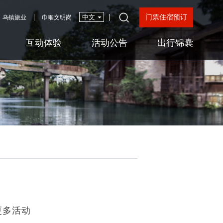
门票住宿预订
乌镇旅业
巾帼文明岗
互动体验
活动公告
出行锦囊
更多活动