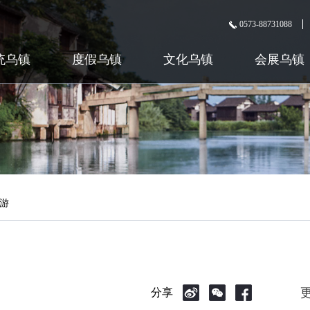
0573-88731088
统乌镇
度假乌镇
文化乌镇
会展乌镇
游
分享