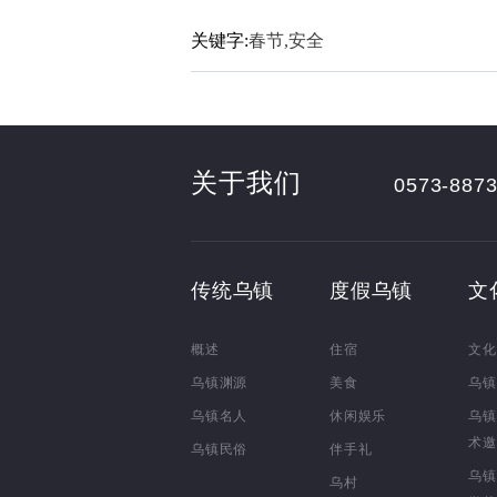
关键字:
春节,安全
关于我们
0573-887
传统乌镇
度假乌镇
文
概述
住宿
文化
乌镇渊源
美食
乌镇
乌镇名人
休闲娱乐
乌镇
术邀
乌镇民俗
伴手礼
乌镇
乌村