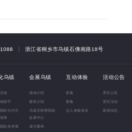
31088
浙江省桐乡市乌镇石佛南路18号
化乌镇
会展乌镇
互动体验
活动公告
活动
场地介绍
影集
景区公告
戏剧节
服务介绍
图集
景区活动
国际当代艺
乌镇互联网国际
达人体验报名
新闻动态
请展
会展中心
国际未来视
成功案例