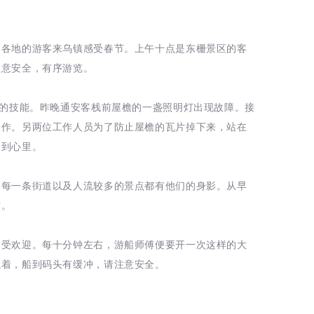
国各地的游客来乌镇感受春节。上午十点是东栅景区的客
注意安全，有序游览。
备的技能。昨晚通安客栈前屋檐的一盏照明灯出现故障。接
工作。另两位工作人员为了防止屋檐的瓦片掉下来，站在
暖到心里。
，每一条街道以及人流较多的景点都有他们的身影。从早
作。
分受欢迎。每十分钟左右，游船师傅便要开一次这样的大
喊着，船到码头有缓冲，请注意安全。