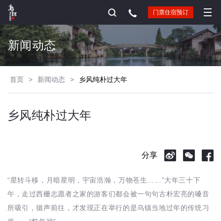
门票住宿预订
新闻动态
首页
>
新闻动态
>
乡风纯朴过大年
乡风纯朴过大年
分享
“星转斗移，月暗星明，宇宙浩瀚，万物苍生……”大年三十下
午，走过西栅志愿者之家的游客们都会被一句句古朴宏亮的嗓音
所吸引，循声前往，才发现正在举行的是乌镇当地过年的传统习