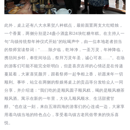
此外，桌上还有八大水果贺八种糕点，最前面置两支大红蜡烛，
一个香案，两侧分别是24盏小酒盅和24块红糖年糕。在主持人一
句“乌镇传统祭年神仪式开始”的吆喝声中，由一位本地老者担当
的祭师宣读祭词：“……除夕临，乾坤净，一圣万灵，年神降临，
携坊间乡邻，奉世间珍品，祭拜万灵年圣，诚心可表……”。在场
的游客们可能不能完全听明白，但是喜庆吉祥的心情还是在传递
蔓延着，大家喜笑颜开，跟着祭师一起争相上香，祈愿来年一切
顺利。事毕，站立在两侧的祭娘将桌上的贡品等分发给众人一同
分享，并介绍道：“我们吃的是顺风圆子顺风糕，喝的是顺风糖茶
顺风酒。寓示在新的一年里，大伙儿顺风顺水、生活甜蜜甘
醇。”也在这一刻，来自五湖四海的游客们的心连成一边，大家享
用着乌镇当地的特色点心，享受着乌镇古老民俗带来的快乐喜
悦。