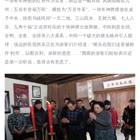
一块有年神图的红布作为背景，两边是一幅对联“风调雨顺佑九
州；五谷丰登福万民”，横批为“万灵年圣”。一块年神牌摆放在桌
子中央，按照乌镇民间“一天二地、三山四水、五财六顺、七人八
谷、九寿十福”之说所对应的十块神牌分放两侧。中间则是全鸡、
全鸭、全鱼、全蹄等八大菜系，中间一个硕大的猪头格外引人眼
球，场边的民宿房东正在为游客们介绍道：“猪头在我们这里被称
作‘利市’，以图吉利、发财的意思……”围观的游客们纷纷表示还
是第一次听说，觉得太有意思了。