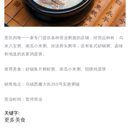
景区内唯一一家专门提供各种营业粥羮的店铺，经营品种有：乌
米八宝粥、南瓜小米粥、浓汤骨头粥等，还有各式砂锅粥、卤味
和地道的农家鸡蛋饼。
推荐美食：砂锅鱼片鲜虾粥、南瓜小米粥、招牌鸡蛋饼
销售地点：乌镇西栅大街250号实惠粥铺
营业时间：暂停营业
关键字:
更多美食