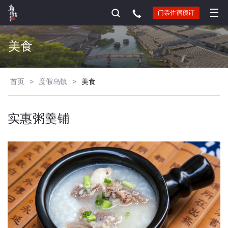
门票住宿预订
美食
首页
>
度假乌镇
>
美食
实惠粥羹铺