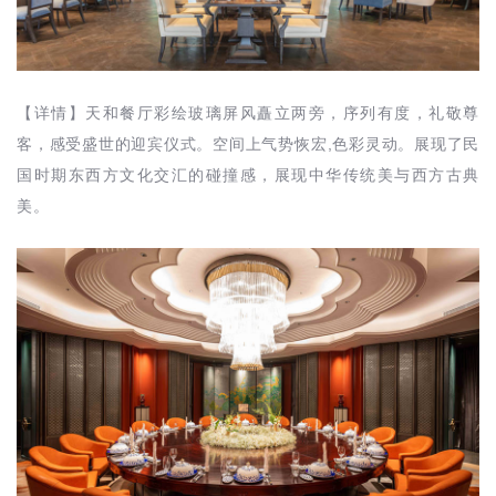
【详情】天和餐厅彩绘玻璃屏风矗立两旁，序列有度，礼敬尊
客，感受盛世的迎宾仪式。空间上气势恢宏,色彩灵动。展现了民
国时期东西方文化交汇的碰撞感，展现中华传统美与西方古典
美。