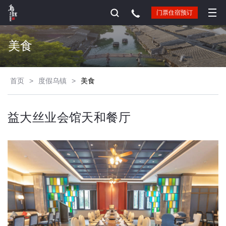
门票住宿预订
美食
首页
>
度假乌镇
>
美食
益大丝业会馆天和餐厅