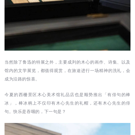
当然除了鲁迅的特展之外，主要成列的木心的画作、诗集、以及
馆内的文学展览，都值得观赏，在旅途进行一场精神的洗礼，会
成为沿路的惊喜。
今夏的西栅景区木心美术馆礼品店也是顺势推出「有俳句的棒
冰」，棒冰柄上不仅印有木心先生的礼帽，还有木心先生的俳
句。快乐是吞咽的，下一句是？