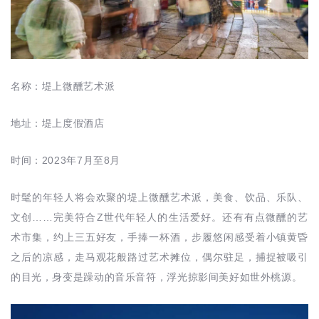
名称：堤上微醺艺术派
地址：堤上度假酒店
时间：2023年7月至8月
时髦的年轻人将会欢聚的堤上微醺艺术派，美食、饮品、乐队、
文创……完美符合Z世代年轻人的生活爱好。还有有点微醺的艺
术市集，约上三五好友，手捧一杯酒，步履悠闲感受着小镇黄昏
之后的凉感，走马观花般路过艺术摊位，偶尔驻足，捕捉被吸引
的目光，身变是躁动的音乐音符，浮光掠影间美好如世外桃源。