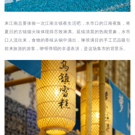
来江南总要体验一次江南古镇夜生活吧，水市口的江南夜集，将
夏日的古镇烟火味体现得尽致淋漓。延续清晨的热闹景象，水市
口人流往来，食物的香味从锅中涌出，琳琅满目的手工艺品吸引
前来旅游的游客，咿呀弹唱的非遗表演，是这场集市的背景乐。