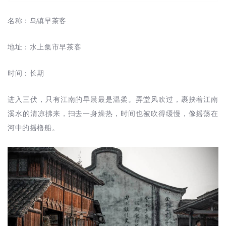
名称：乌镇早茶客
地址：水上集市早茶客
时间：长期
进入三伏，只有江南的早晨最是温柔。弄堂风吹过，裹挟着江南
溪水的清凉拂来，扫去一身燥热，时间也被吹得缓慢，像摇荡在
河中的摇橹船。