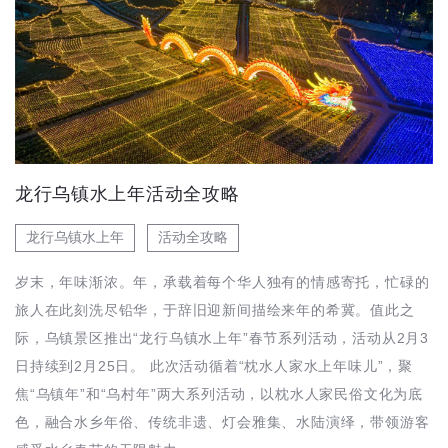
龙行乌镇水上年活动全攻略
龙行乌镇水上年
活动全攻略
岁末，年味渐浓。年，承载着每个华人独有的情感寄托，忙碌的
旅人在此刻洗尽铅华，于辞旧迎新间描绘来年的希冀。值此之
际，乌镇景区推出“龙行乌镇水上年”春节系列活动，活动从2月3
日持续到2月25日。 此次活动循着“枕水人家水上年味儿”，聚
焦“乌镇年”和“乌村年”两大系列活动，以枕水人家民俗文化为底
色，融合水乡年俗、传统非遗、灯会雅集、水陆演绎，带领游客