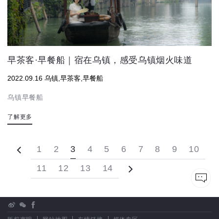
早茶客·早餐船｜宿在乌镇，感受乌镇烟火味道
2022.09.16 乌镇,早茶客,早餐船
乌镇早餐船
了解更多
1
2
3
4
5
6
7
8
9
10
11
12
13
14