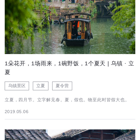
1朵花开，1场雨来，1碗野饭，1个夏天 | 乌镇 · 立
夏
乌镇景区
立夏
夏令营
立夏，四月节。立字解见春。夏，假也。物至此时皆假大也。
2019.05.06