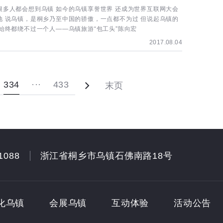
很多人都会想到乌镇 如今的乌镇享誉世界 还成为世界互联网大会
地 说乌镇，是桐乡乃至中国的骄傲，一点都不为过 但说起乌镇的
 始终都绕不过一个人——乌镇旅游“包工头”陈向宏
2017.08.04
334
···
433
末页
1088
浙江省桐乡市乌镇石佛南路18号
化乌镇
会展乌镇
互动体验
活动公告