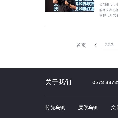
提到桐乡，
的永久举办
保护与开发
333
首页
关于我们
0573-8873
传统乌镇
度假乌镇
文