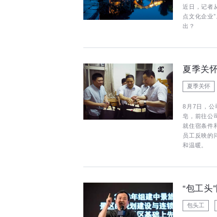
近日，记者
点文化企业
出？
夏季关
夏季关怀
8月7日，
皂，前往公
就住宿条件
员工反映的
和温暖。
“包工头
包头工