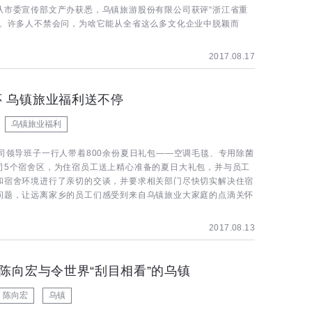
从市委宣传部文产办获悉，乌镇旅游股份有限公司获评“浙江省重
”。许多人不禁会问，为啥它能从全省这么多文化企业中脱颖而
2017.08.17
怀 乌镇旅业福利送不停
乌镇旅业福利
公司领导班子一行人带着800余份夏日礼包——空调毛毯、专用除菌
司5个宿舍区，为住宿员工送上精心准备的夏日大礼包，并与员工
和宿舍环境进行了亲切的交谈，并要求相关部门尽快切实解决住宿
问题，让远离家乡的员工们感受到来自乌镇旅业大家庭的点滴关怀
2017.08.13
”陈向宏与令世界“刮目相看”的乌镇
陈向宏
乌镇