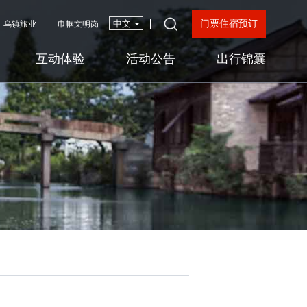
门票住宿预订
乌镇旅业
巾帼文明岗
互动体验
活动公告
出行锦囊