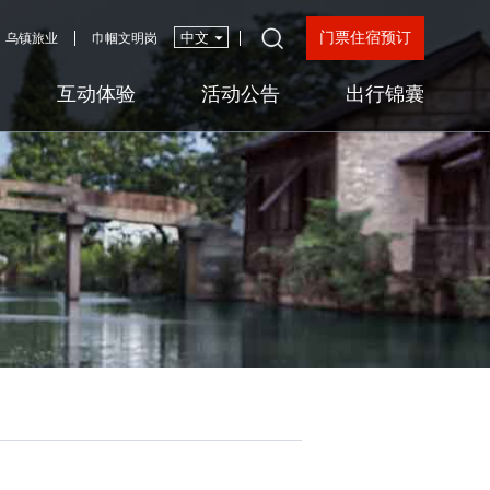
门票住宿预订
乌镇旅业
巾帼文明岗
互动体验
活动公告
出行锦囊