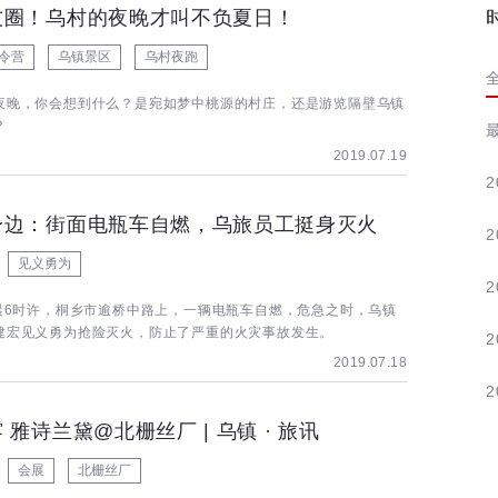
友圈！乌村的夜晚才叫不负夏日！
令营
乌镇景区
乌村夜跑
夜晚，你会想到什么？是宛如梦中桃源的村庄，还是游览隔壁乌镇
？
2019.07.19
2
身边：街面电瓶车自燃，乌旅员工挺身灭火
2
见义勇为
2
清晨6时许，桐乡市逾桥中路上，一辆电瓶车自燃，危急之时，乌镇
建宏见义勇为抢险灭火，防止了严重的火灾事故发生。
2
2019.07.18
2
 雅诗兰黛@北栅丝厂 | 乌镇 · 旅讯
会展
北栅丝厂