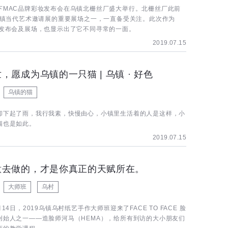
下MAC品牌彩妆发布会在乌镇北栅丝厂盛大举行。北栅丝厂此前
9乌镇当代艺术邀请展的重要展场之一，一直备受关注。此次作为
的发布会及展场，也显示出了它不同寻常的一面。
2019.07.15
，愿成为乌镇的一只猫 | 乌镇 · 好色
乌镇的猫
却下起了雨，我行我素，快慢由心，小镇里生活着的人是这样，小
猫也是如此。
2019.07.15
意去做的，才是你真正的天赋所在。
大师班
乌村
月14日，2019乌镇乌村纸艺手作大师班迎来了FACE TO FACE 脸
创始人之一——造脸师河马（HEMA），给所有到访的大小朋友们