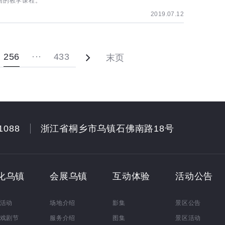
画的教学课程。
2019.07.12
256
···
433
末页
1088
浙江省桐乡市乌镇石佛南路18号
化乌镇
会展乌镇
互动体验
活动公告
活动
场地介绍
影集
景区公告
戏剧节
服务介绍
图集
景区活动