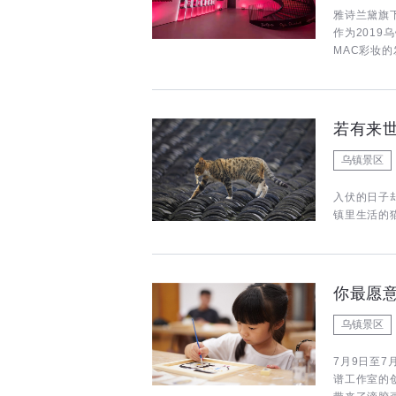
雅诗兰黛旗
作为201
MAC彩妆
若有来世
乌镇景区
入伏的日子
镇里生活的
你最愿
乌镇景区
7月9日至7
谱工作室的