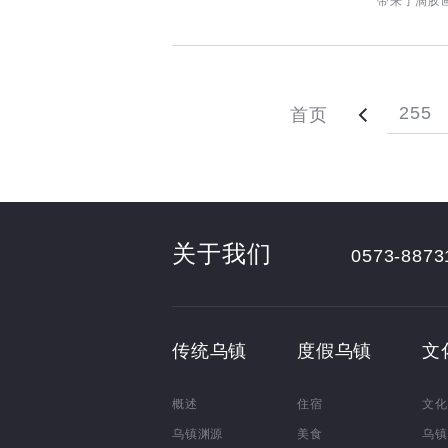
带来了滴胶
255
首页
关于我们
0573-8873
传统乌镇
度假乌镇
文
概述
住宿
文化
乌镇渊源
美食
乌镇