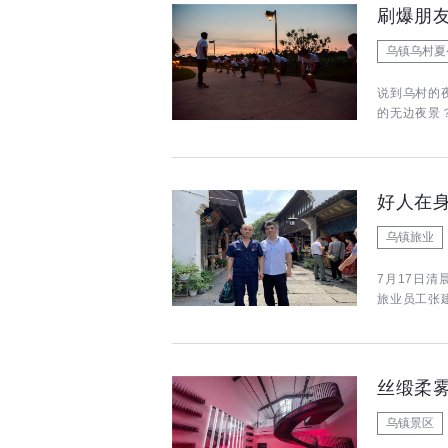
刷爆朋
乌镇乌村夏
说到乌村的
的无边夜景
好人在
乌镇旅业
7月17日
旅业员工张
丝缎柔雾
乌镇景区