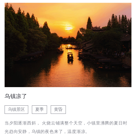
乌镇凉了
乌镇景区
夏季
黄昏
当夕阳逐渐西斜， 火烧云铺满整个天空，小镇里沸腾的夏日时
光趋向安静，乌镇的夜色来了，温度渐凉。