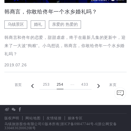
韩商言，你敢给佟年一个水乡婚礼吗？
乌镇景区
婚礼
亲爱的 热爱的
韩商言和佟年的恋爱，甜甜虐虐，终于在最新几集的更新中，迎
来了一大波“狗粮”。小乌想说，韩商言，你敢给佟年一个水乡婚
礼吗？
2019.07.26
253
254
···
433
首页
末页
版权声明
网站地图
友情链接
媒体专区
乌镇旅游股份有限公司©版本所有|
浙ICP备09047744号-6
|
浙公网安备
33048302000208号