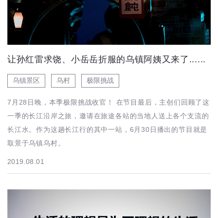
让孙红雷求饶、小岳岳折服的乌镇阿姨又来了......
乌镇景区
乌村
极限挑战
7月28日晚，本季极限挑战收官！ 在节目最后，主创们回顾了这
一季的长江沿岸之旅，邀请在旅途各站的当地人送上各个支流的
长江水。作为这趟长江行的其中一站，6月30日播出的节目就是
取景于乌镇乌村。
2019.08.01