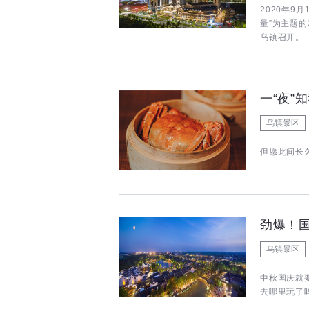
2020年9
量”为主题
乌镇召开。
一“夜”
乌镇景区
但愿此间长
劲爆！
乌镇景区
中秋国庆就
去哪里玩了