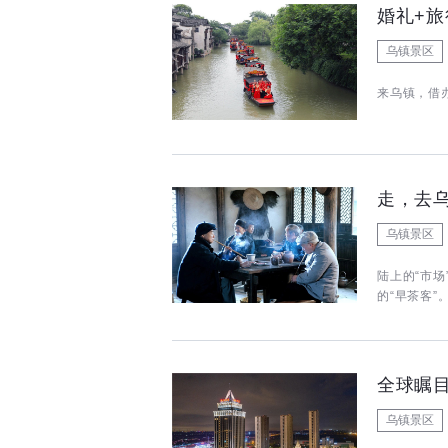
婚礼+旅
乌镇景区
来乌镇，借
走，去乌
乌镇景区
陆上的“市
的“早茶客”
全球瞩目
乌镇景区