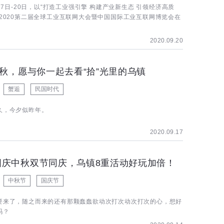
月17日-20日，以“打造工业强引擎 构建产业新生态 引领经济高质
的2020第二届全球工业互联网大会暨中国国际工业互联网博览会在
2020.09.20
知秋，愿与你一起去看“拾”光里的乌镇
蟹逅
民国时代
久，今夕似昨年。
2020.09.17
国庆中秋双节同庆，乌镇8重活动好玩加倍！
中秋节
国庆节
要来了，随之而来的还有那颗蠢蠢欲动次打次动次打次的心，想好
吗？