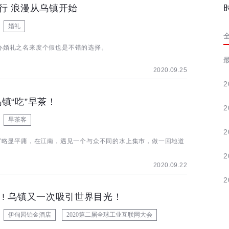
行 浪漫从乌镇开始
婚礼
办婚礼之名来度个假也是不错的选择。
2020.09.25
2
镇“吃”早茶！
2
早茶客
2
场”略显平庸，在江南，遇见一个与众不同的水上集市，做一回地道
。
2
2020.09.22
2
! 乌镇又一次吸引世界目光！
伊甸园铂金酒店
2020第二届全球工业互联网大会