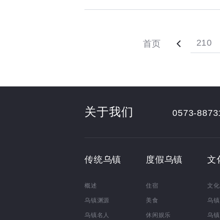
210
首页
关于我们
0573-8873
传统乌镇
度假乌镇
文
概述
住宿
文化
乌镇渊源
美食
乌镇
乌镇名人
休闲娱乐
乌镇