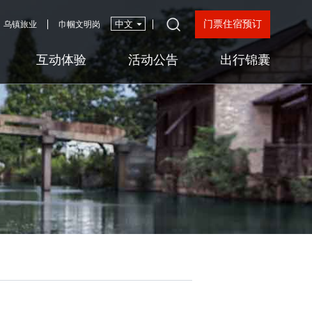
门票住宿预订
乌镇旅业
巾帼文明岗
互动体验
活动公告
出行锦囊