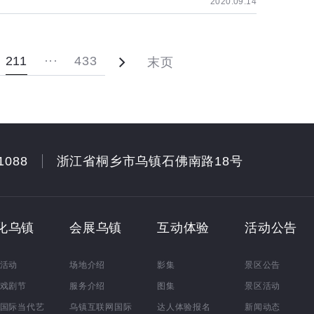
2020.09.14
211
···
433
末页
1088
浙江省桐乡市乌镇石佛南路18号
化乌镇
会展乌镇
互动体验
活动公告
活动
场地介绍
影集
景区公告
戏剧节
服务介绍
图集
景区活动
国际当代艺
乌镇互联网国际
达人体验报名
新闻动态