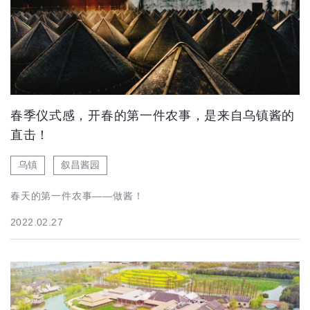
春季仪式感，开春的第一件农事，是来自乌镇酱的
直击！
乌镇
叙昌酱园
春天的第一件农事——做酱！
2022.02.27