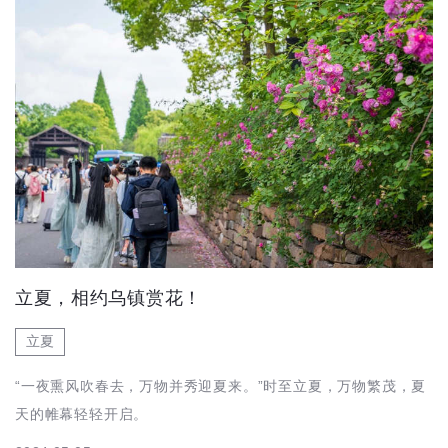
立夏，相约乌镇赏花！
立夏
“一夜熏风吹春去，万物并秀迎夏来。”时至立夏，万物繁茂，夏
天的帷幕轻轻开启。