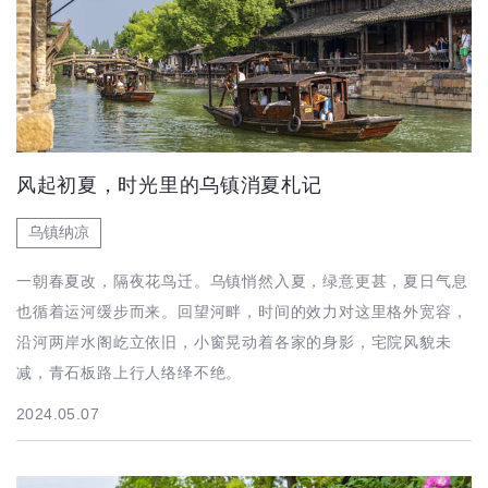
风起初夏，时光里的乌镇消夏札记
乌镇纳凉
一朝春夏改，隔夜花鸟迁。乌镇悄然入夏，绿意更甚，夏日气息
也循着运河缓步而来。回望河畔，时间的效力对这里格外宽容，
沿河两岸水阁屹立依旧，小窗晃动着各家的身影，宅院风貌未
减，青石板路上行人络绎不绝。
2024.05.07