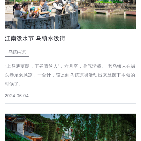
江南泼水节 乌镇水泼街
乌镇纳凉
“上昼薄薄阴，下昼晒煞人”，六月至，暑气渐盛。 老乌镇人在街
头巷尾乘风凉，一合计，该是到乌镇凉街活动出来显摆下本领的
时候了。
2024.06.04