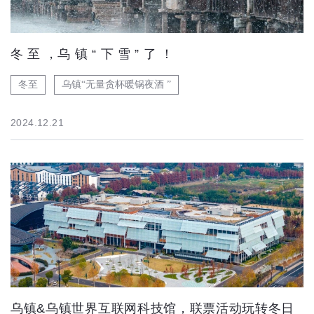
冬 至 ，乌 镇 “ 下 雪 ” 了 ！
冬至
乌镇“无量贪杯暖锅夜酒 ”
2024.12.21
乌镇&乌镇世界互联网科技馆，联票活动玩转冬日