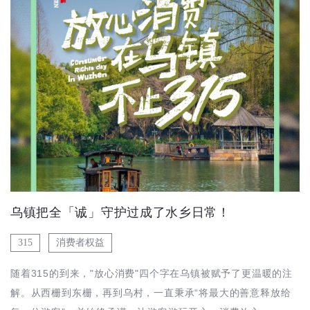
乌镇把全「诚」守护过成了水乡日常！
315
消费者权益
随着315的到来，"放心消费"四个字在乌镇被赋予了更温暖的注
解。从西栅到东栅，再到乌村，一直秉承“将最大的善意释放给